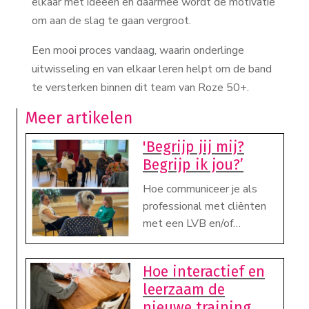
elkaar met ideeën en daarmee wordt de motivatie
om aan de slag te gaan vergroot.
Een mooi proces vandaag, waarin onderlinge
uitwisseling en van elkaar leren helpt om de band
te versterken binnen dit team van Roze 50+.
Meer artikelen
'Begrijp jij mij?
Begrijp ik jou?’
Hoe communiceer je als
professional met cliënten
met een LVB en/of
psychische kwetsbaarheid
Afgelopen vrijdag mocht ik
over onderwerpen zoals
voor de zesde keer de
Hoe interactief en
seksualiteit, zwangerschap,
geaccrediteerde
training
leerzaam de
ouderschap? En hoe kan je
'Begrijp ik jou? Begrijp jij
nieuwe training