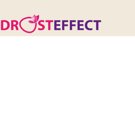
06-29070114
info@drosteffect.nl
Navigatie
Het DrostEffect
Over Andrea
Inspiratie
Werkervaring en opleiding